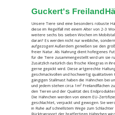
Guckert's FreilandH
Unsere Tiere sind eine besonders robuste H
diese im Regelfall mit einem Alter von 2-3 W
weitere sechs bis sieben Wochen im Mobilsta
daran? Es werden nicht nur weibliche, sonder
aufgezogen! Außerdem genießen sie den größt
freier Natur. Als Nahrung dient hofeigenes F
für die Tiere zusammengestellt wird um sie r
Zusätzlich natürlich das frische Kleegras in ih
gerne gepickt wird. Diese artgerechte Haltun
geschmackvollen und hochwertig qualitativen 
gängigen Stallmast haben die Hähnchen bei u
und jedem stehen circa 1m² Freilandflächen z
den Tieren und der Qualität des Endproduktes
Die Hähnchen werden von einem EU-Zertifizie
geschlachtet, verpackt und gewogen. Sie werd
in Ruhe auf schnellstem Wege zum Schlachter 
Rücktransport der bratfertigen Hähnchen wir